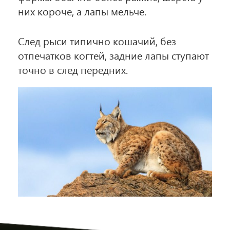
них короче, а лапы мельче.
След рыси типично кошачий, без
отпечатков когтей, задние лапы ступают
точно в след передних.